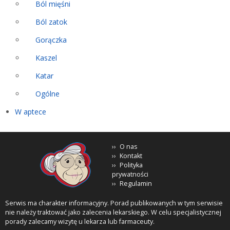
Ból mięśni
Ból zatok
Gorączka
Kaszel
Katar
Ogólne
W aptece
O nas
Kontakt
Polityka
prywatności
Regulamin
Serwis ma charakter informacyjny. Porad publikowanych w tym serwisie
nie należy traktować jako zalecenia lekarskiego. W celu specjalistycznej
porady zalecamy wizytę u lekarza lub farmaceuty.