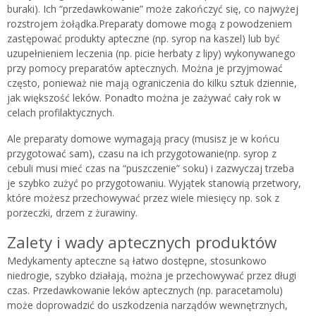
buraki). Ich “przedawkowanie” może zakończyć się, co najwyżej
rozstrojem żołądka.Preparaty domowe mogą z powodzeniem
zastępować produkty apteczne (np. syrop na kaszel) lub być
uzupełnieniem leczenia (np. picie herbaty z lipy) wykonywanego
przy pomocy preparatów aptecznych. Można je przyjmować
często, ponieważ nie mają ograniczenia do kilku sztuk dziennie,
jak większość leków. Ponadto można je zażywać cały rok w
celach profilaktycznych.
Ale preparaty domowe wymagają pracy (musisz je w końcu
przygotować sam), czasu na ich przygotowanie(np. syrop z
cebuli musi mieć czas na “puszczenie” soku) i zazwyczaj trzeba
je szybko zużyć po przygotowaniu. Wyjątek stanowią przetwory,
które możesz przechowywać przez wiele miesięcy np. sok z
porzeczki, drzem z żurawiny.
Zalety i wady aptecznych produktów
Medykamenty apteczne są łatwo dostępne, stosunkowo
niedrogie, szybko działają, można je przechowywać przez długi
czas. Przedawkowanie leków aptecznych (np. paracetamolu)
może doprowadzić do uszkodzenia narządów wewnętrznych,